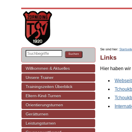
Sie sind hier:
Startseit
Links
Willkommen & Aktuelles
Hier haben wir
Unsere Trainer
Webseit
Trainingszeiten Überblick
Tchoukb
Eltern-Kind-Turnen
Tchoukb
Orientierungsturnen
Internat
Gerätturnen
Leistungsturnen