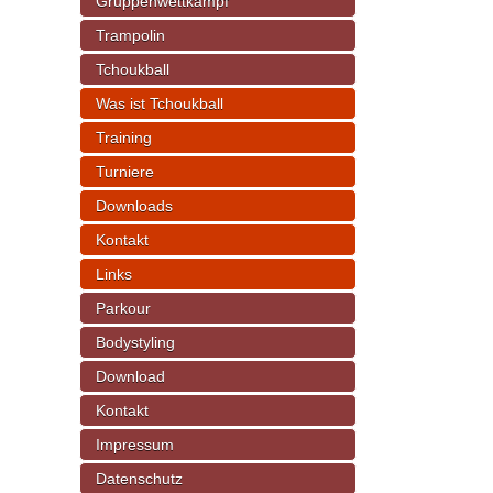
Gruppenwettkampf
Trampolin
Tchoukball
Was ist Tchoukball
Training
Turniere
Downloads
Kontakt
Links
Parkour
Bodystyling
Download
Kontakt
Impressum
Datenschutz